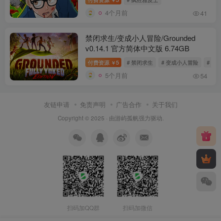
4个月前
41
禁闭求生/变成小人冒险/Grounded
v0.14.1 官方简体中文版 6.74GB
付费资源
5
# 禁闭求生
# 变成小人冒险
# Gro
￥
5个月前
54
友链申请
免责声明
广告合作
关于我们
Copyright © 2025 · 由
游屿孤帆
强力驱动.
扫码加QQ群
扫码加微信