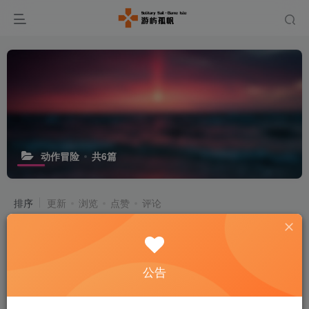
动作冒险
共6篇
排序
更新
浏览
点赞
评论
脑叶公司怪物管理模拟Lobotomy
Corporation v1.0.2.13c汉化版5.1G
付费资源
5
# 脑叶公司怪物管理模拟
公告
￥
4个月前
29