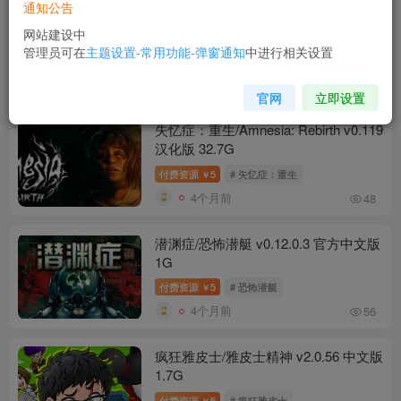
通知公告
森林/迷失森林/The Forest v1.12正式汉
网站建设中
化版 5.6G
管理员可在
主题设置-常用功能-弹窗通知
中进行相关设置
付费资源
5
# 森林
￥
4个月前
53
官网
立即设置
失忆症：重生/Amnesia: Rebirth v0.119
汉化版 32.7G
付费资源
5
# 失忆症：重生
￥
4个月前
48
潜渊症/恐怖潜艇 v0.12.0.3 官方中文版
1G
付费资源
5
# 恐怖潜艇
￥
4个月前
56
疯狂雅皮士/雅皮士精神 v2.0.56 中文版
1.7G
付费资源
5
# 疯狂雅皮士
￥