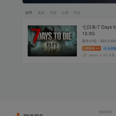
排序
更新
浏览
点赞
评论
七日杀/7 Days t
13.3G
付费资源
5
生存
￥
admin
4个月前
友链申请