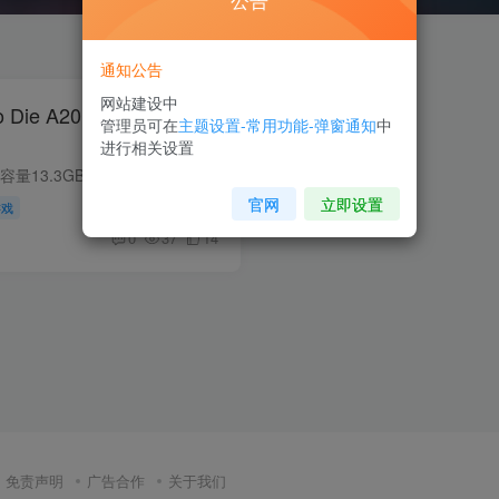
公告
通知公告
网站建设中
o Die A20.6.b9 中文版
管理员可在
主题设置-常用功能-弹窗通知
中
进行相关设置
版本介绍：A20.6.b9|容量13.3GB|官方简体中文|支持键盘.鼠标.手柄游戏介绍《七日杀》是款集合第一人称射击、恐怖生存、塔防与角色扮演要素于一身的开放世界游戏，那里是地球最后的伊甸园，玩家...
官网
立即设置
游戏
0
37
14
免责声明
广告合作
关于我们