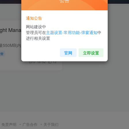
公告
通知公告
网站建设中
ht Manager v1.0.3 像素
管理员可在
主题设置-常用功能-弹窗通知
中
进行相关设置
版本介绍：v1.0.3|容量550MB|内置LAMO1.0简中汉化|支持键盘.鼠标.手柄|2021年03月07号更新游戏介绍：TeamfightManager中文名 团战经理，是一款模拟经营类游戏。其最大特色在于展示了战斗的过程...
官网
立即设置
经营
0
52
12
免责声明
广告合作
关于我们