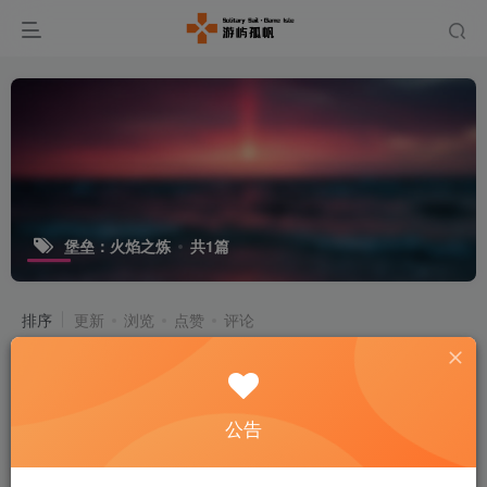
堡垒：火焰之炼
共1篇
排序
更新
浏览
点赞
评论
堡垒：火焰之炼/Citadel: Forged with
Fire v32568 繁体中文 7G
付费资源
5
生存游戏
公告
￥
4个月前
40