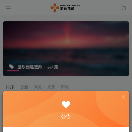
游乐园建造师
共1篇
排序
更新
浏览
点赞
评论
游乐园建造师/Parkitect v1.7a 官方中
文版 1.12G
付费资源
5
模拟经营
公告
￥
4个月前
32