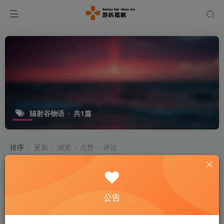
辐射谷物语
共1篇
排序
更新
浏览
点赞
评论
辐射谷物语/末日农场生活 v1.2.1 官方
中文版 1.3G
付费资源
5
模拟经营
公告
￥
3个月前
36