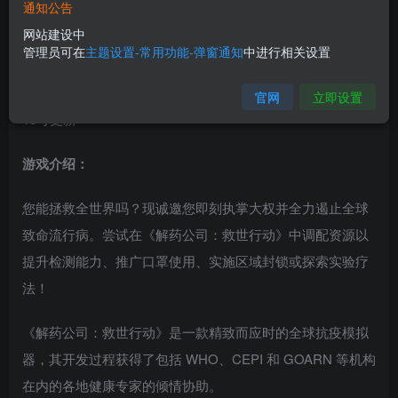
通知公告
网站建设中
版本介绍：
管理员可在
主题设置-常用功能-弹窗通知
中进行相关设置
v1.0.0.9|容量1GB|官方简体中文|支持键盘.鼠标|2021年02月
官网
立即设置
15号更新
游戏介绍：
您能拯救全世界吗？现诚邀您即刻执掌大权并全力遏止全球
致命流行病。尝试在《解药公司：救世行动》中调配资源以
提升检测能力、推广口罩使用、实施区域封锁或探索实验疗
法！
《解药公司：救世行动》是一款精致而应时的全球抗疫模拟
器，其开发过程获得了包括 WHO、CEPI 和 GOARN 等机构
在内的各地健康专家的倾情协助。