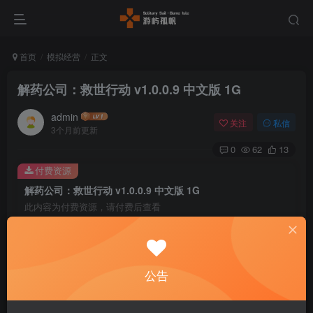
首页
模拟经营
正文
解药公司：救世行动 v1.0.0.9 中文版 1G
admin
关注
私信
3个月前更新
0
62
13
付费资源
解药公司：救世行动 v1.0.0.9 中文版 1G
此内容为付费资源，请付费后查看
5
￥
免费
免费
黄金会员
钻石会员
公告
暂时无法购买，请与客服联系
您当前未登录！建议登陆后购买，可保存购买订单