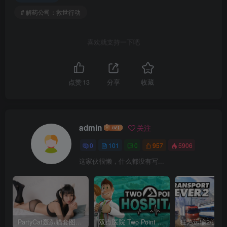
# 解药公司：救世行动
喜欢就支持一下吧
点赞
13
分享
收藏
admin
关注
0
101
0
957
5906
这家伙很懒，什么都没有写...
PartyCat轰趴猫套图全集打包（更新0001-0286+白金+特刊）
双点医院 Two Point Hospital v1.23.66762 官方中文版 5G