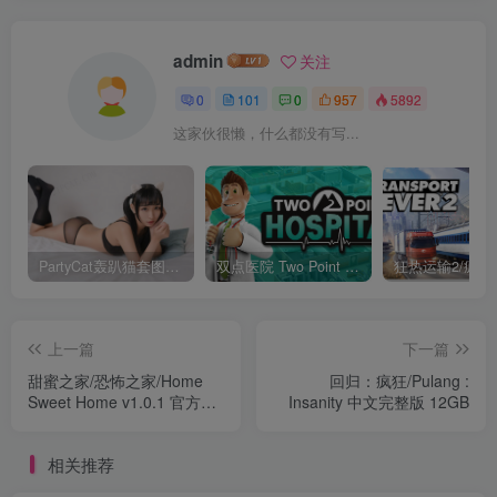
admin
关注
0
101
0
957
5892
这家伙很懒，什么都没有写...
PartyCat轰趴猫套图全集打包（更新0001-0286+白金+特刊）
双点医院 Two Point Hospital v1.23.66762 官方中文版 5G
上一篇
下一篇
甜蜜之家/恐怖之家/Home
回归：疯狂/Pulang :
Sweet Home v1.0.1 官方中
Insanity 中文完整版 12GB
文版 12G
相关推荐