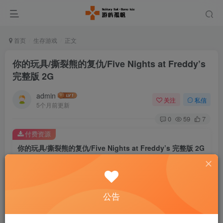
首页
生存游戏
正文
你的玩具/撕裂熊的复仇/Five Nights at Freddy’s
完整版 2G
admin
关注
私信
5个月前更新
0
59
7
付费资源
你的玩具/撕裂熊的复仇/Five Nights at Freddy’s 完整版 2G
此内容为付费资源，请付费后查看
5
￥
公告
免费
免费
黄金会员
钻石会员
暂时无法购买，请与客服联系