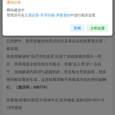
通知公告
您当前未登录！建议登陆后购买，可保存购买订单
网站建设中
管理员可在
主题设置-常用功能-弹窗通知
中进行相关设置
游戏介绍：
官网
立即设置
《你的玩具》游戏类型为密室逃脱类。整个故事发生在主人
公的梦中，那些曾被你伤害过的玩具将会在你的梦里出现：
要你死。
游戏里解谜和“花式寻找道具”占据了游戏探索的很大一部
分，而游戏是全程没有任何提示。而最“反人类”的一点在
于，游戏解谜内容30%是随机的，并且每次开始游戏，很多
密码都会重新生成，这意味着攻略不再能成为你的密码破解
机。
（激活码：698774）
完整版|容量2GB|官方简体中文|支持键盘.鼠标|2021年01月
13号更新