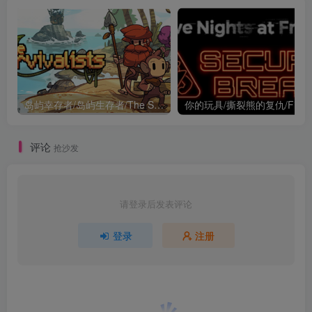
岛屿幸存者/岛屿生存者/The Survivalists v1.0.10 中文版 800M
你的玩具/撕裂熊的复仇/
评论
抢沙发
请登录后发表评论
登录
注册