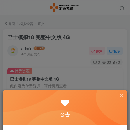
首页
模拟经营
正文
巴士模拟18 完整中文版 4G
admin
关注
私信
4个月前发布
0
36
6
付费资源
巴士模拟18 完整中文版 4G
此内容为付费资源，请付费后查看
5
￥
免费
免费
黄金会员
钻石会员
公告
暂时无法购买，请与客服联系
您当前未登录！建议登陆后购买，可保存购买订单