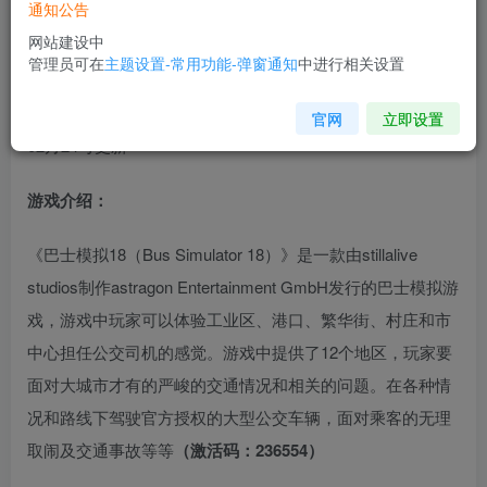
通知公告
网站建设中
版本介绍：
管理员可在
主题设置-常用功能-弹窗通知
中进行相关设置
完整版|容量4GB|官方简体中文|支持键盘.鼠标.手柄|2020年
官网
立即设置
02月24号更新
游戏介绍：
《巴士模拟18（Bus Simulator 18）》是一款由stillalive
studios制作astragon Entertainment GmbH发行的巴士模拟游
戏，游戏中玩家可以体验工业区、港口、繁华街、村庄和市
中心担任公交司机的感觉。游戏中提供了12个地区，玩家要
面对大城市才有的严峻的交通情况和相关的问题。在各种情
况和路线下驾驶官方授权的大型公交车辆，面对乘客的无理
取闹及交通事故等等
（激活码：236554）