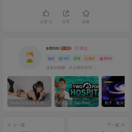
点赞
13
分享
收藏
admin
关注
0
101
0
957
5910
这家伙很懒，什么都没有写...
PartyCat轰趴猫套图全集打包（更新0001-0286+白金+特刊）
双点医院 Two Point Hospital v1.23.66762 官方中文版 5G
上一篇
下一篇