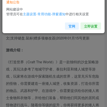
通知公告
您当前未登录！建议登陆后购买，可保存购买订单
网站建设中
管理员可在
主题设置-常用功能-弹窗通知
中进行相关设置
版本介绍：
官网
立即设置
v1.7.000版|集成LonelyMountainDLC|容量800MB|官方简体中
文|支持键盘.鼠标|赠多项修改器|2020年01月15号更新
游戏介绍：
《打造世界（Craft The World）》是一款独特的沙盒策略游
戏，其玩法参考了地城守护者、泰拉利亚和矮人城堡等游
戏，玩家将在游戏中探索随机生成的世界，这里充斥车危险
的怪物，你需要建造一座矮人城堡，收集资源，打造你所需
的物品、武器和护甲。在游戏中，你需要提供给你的矮人将
士食物和衣物等，并给他们装备，帮助他们同其他的居民或
怪物进行战斗。随着你等级的提升，你将获得更多的矮人将